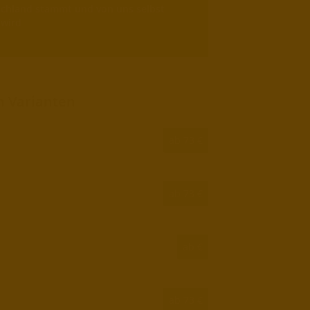
tschland stammt und von uns selbst
 wird
n Varianten
ab 73 €
ab 73 €
ab €
ab 73 €