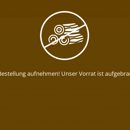
Startseite
Produkte und Preise
Lieferservice
Kontakt
nd Kaminholz
rennholz und Kaminholz
r Kaminholz besteht aus hochqualitativem Buchenholz, Birkenholz 
nstoff für Kamine, Holzöfen und Heizungsanlagen. Unser Holz sta
Region produziert und in mobilen Verpackungseinheiten zu Ihnen n
prechend Ihrer individuellen Bedürfnisse können Sie unter versch
dardmäßig mit unserer eigenen Trocknungsmaschine getrocknet un
suchen Holz in anderen Scheitlängen, frisches oder vorgelagertes
n Sie uns an, auf Anfrage können wir (fast) alles liefern
.