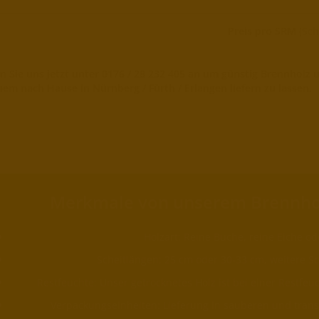
Preis pro SRM
(Sch
n Sie uns jetzt unter 0176 / 28 232 405 an um günstig Brennholz 
em nach Hause in Nürnberg / Fürth / Erlangen liefern zu lassen.
Merkmale von unserem Brennho
Holzart: Reine Buche, reine Eiche od
Scheitlängen: 25 cm oder 30-33 cm, weitere S
Restfeuchte: Unser getrocknetes Holz ist bei einer Restfeu
Verpackungseinheiten: Lieferung in sauberen und tran