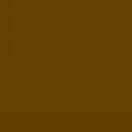
Kaminholz Buche trocken 25 cm
Kaminholz Eiche trocken 30-33 cm
Kaminholz Eiche trocken 25 cm
aten Sie gerne persönlich.
 405
olz-Produkte
Kaminholz-Liefergebiet