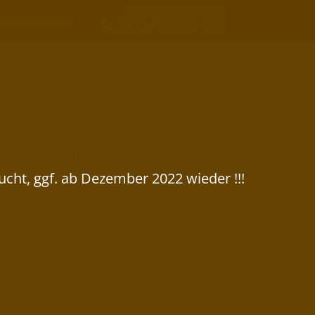
Beratung & Bestellung:
 und Bestellung
0176 / 28 232 405
oder Eichenholz und ist der ideale
mmt ausschließlich aus Deutschland, wird in
ach Hause geliefert.
iedenen Scheitlängen wählen. Unser Holz ist
d eignet sich zum sofortigen Verbrennen.
 Holz oder haben sonstige Wünsche?