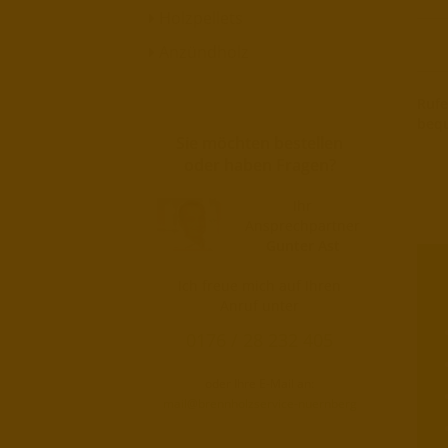
Holzpellets
Anzündholz
Rufe
bequ
Sie möchten bestellen
oder haben Fragen?
Ihr
Ansprechpartner
Gunter Ast
Ich freue mich auf Ihren
Anruf unter
0176 / 28 232 405
oder Ihre E-Mail an:
mail@brennholzservice-nuernberg