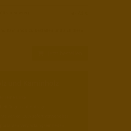
73
€
üttraummeter)
ab
und Kaminholz zu bestellen und sich diese
Jetzt bestellen
lz und Kaminholz
er reine Birke
cheitlängen auf Anfrage
chte von ca. 20% sofort verwendbar,
sportablen Verpackungseinheiten