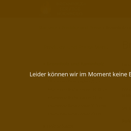
Startseite
»
Produkte und Preise
»
Brennholz u
B
Produkte und Preise Menü
Brennholz und Kaminholz
Unse
Bren
Kaminholz Birke trocken 30-33 cm
der 
Kaminholz Birke trocken 25 cm
Ents
Kaminholz Buche trocken 30-33 cm
stan
Kaminholz Buche trocken 25 cm
Kaminholz Eiche trocken 30-33 cm
Sie 
Kaminholz Eiche trocken 25 cm
Rufe
Holzbriketts