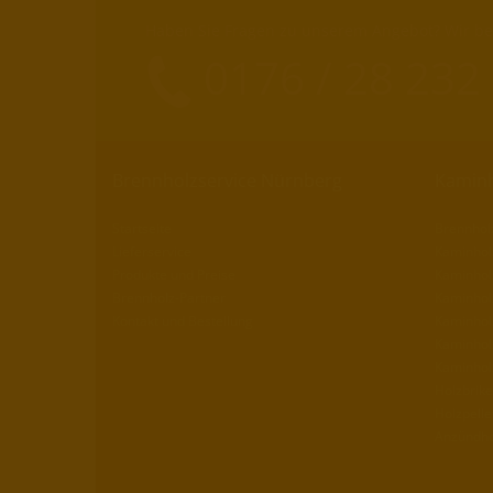
Haben Sie Fragen zu unserem Angebot? Wir ber
0176 / 28 232
Brennholzservice Nürnberg
Kaminh
Startseite
Brennhol
Lieferservice
Kaminholz
Produkte und Preise
Kaminholz
Brennholz-Partner
Kaminhol
Kontakt und Bestellung
Kaminhol
Kaminhol
Kaminhol
Holzbrike
Holzpelle
Anzündho