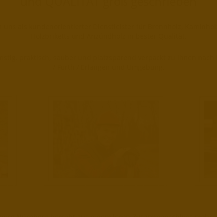
und QUALITÄT groß geschrieben
 uns als kundenorientierter Dienstleister für Brennholz, Kaminholz
Holzbriketts und Anzündholz in bester Qualität.
ünstig, praktisch, sauber und platzsparend verpackt zu Ihnen nac
/ Fürth / Erlangen und Umgebung.
rvice Nürnberg besteht aus einem losen Zusammenschluss mehrer