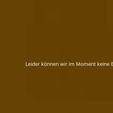
Brennholz günstig kaufen und bequem nach
Nürnberg / Fürth / Erlangen liefern lassen
Brennho
und bequem nach 
Startseite