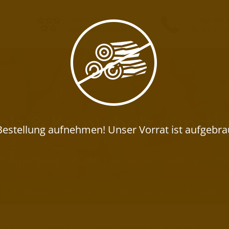
Günstige Preise
7 Tage die
und Top-Qualität
für Sie err
lz & Kaminholz günsti
Nürnberg / Fürth / Erlangen und Umgebun
Produkte und Preise
Lieferservice
Kontakt un