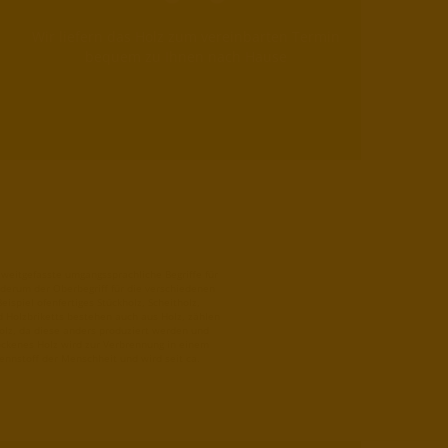
Wir liefern das Holz zum vereinbarten Termin
bequem zu Ihnen nach Hause
weitgefasste umgangssprachliche Begriffe für
ederum der Oberbegriff für die verschiedenen
ispiel ofenfertiges Stückholz, Scheitholz,
d Holzbriketts bestehen auch aus Holz, zählen
lz, da diese anders produziert werden und
rockenes Holz wird zur Verbrennung in einem
rennstoff der Menschheit und wird seit ca.