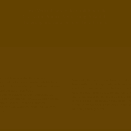
Unser Verkaufsberater klärt mit Ihnen die
Details zum Produkt, Verpackung, Ablauf der
Lieferung und vor allem dem Liefertermin.
cher und kompetenter Händler und
Brennholz, Kaminholz oder Feuerholz sind 
lets, Holzbriketts und Anzündholz höchster
Brennstoffe bzw. Energieholz, welcher wi
ge Brennholz zu günstigen Preisen und zum
Handelsformen des Holzes sind, wie zum Be
 und der gesamten Region
Rundholz oder Brennreisig. Holzpellets un
ssen vorgelagertes oder getrocknetes
aber umgangssprachlich nicht zum Brennho
 einer Scheitlänge von 25, 33 oder 100cm
keine typische Holzstruktur aufweisen. T
ndholz. Unsere Brennholz stammt
Nutzfeuer verwendet. Es ist der älteste B
narbeit von Waldbesitzern und Förstern
400.000 Jahren genutzt.
uziert.