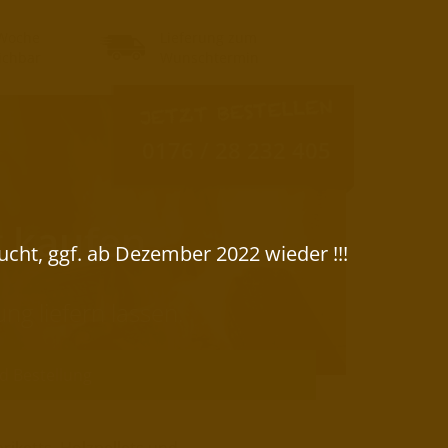
 Woche
Lieferung zum
eichbar
Wunschtermin
0176 / 28 232 405
g kaufen
g liefern lassen.
d Bestellung