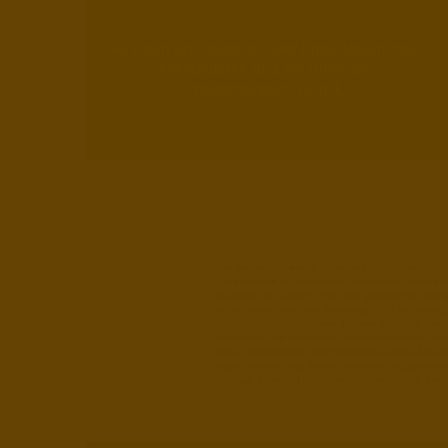
Sie rufen uns direkt an oder hinterlassen Ihre
Kontaktdaten und wir rufen sie
schnellstmöglich zurück.
Der Brennholzservice Nürnberg ist Ihr freundli
Lieferservice für Brennholz, Kaminholz, Holzpel
Qualität. Wir liefern Ihnen die gewünschte Men
Wunschtermin bis vor Ihre Haustür in Nürnberg
Nürnberg/Fürth/Erlangen. Unsere Produkte umfa
Brennholz und Kaminholz (Buchenscheitholz) mit
sowie Holzbriketts und Holzpellets sowie Anzü
ausschließlich aus Bayern und wird in Zusamme
im Zuge einer nachhaltigen Waldwirtschaft prod