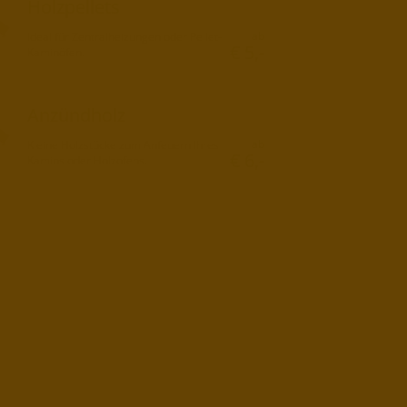
Holzpellets
ab
Ideal für Zentralheizungen oder Pellet-
€ 5,-
Kaminöfen.
Anzündholz
ab
Kleine Holzstücke zum Anfeuern Ihres
€ 6,-
Kamins oder Holzofens.