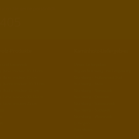
aten Sie gerne persönlich.
 405
olz-Produkte
Kaminholz-Liefergebiet
z und Kaminholz
Unser Liefergebiet
 Birke trocken 30-33 cm
Region Nürnberg und Umgebung
 Birke trocken 25 cm
Nürnberg – Außenstadt Süd
z Buche trocken 30-33 cm
Nürnberg – Mitte
z Buche trocken 25 cm
Nürnberg – Nordstadt
z Eiche trocken 30-33 cm
Nürnberg – Oststadt
z Eiche trocken 25 cm
Nürnberg – Südoststadt
tts
Nürnberg – Südstadt
ts
Nürnberg – Weststadt
lz
Erlangen
Forchheim
Fürth