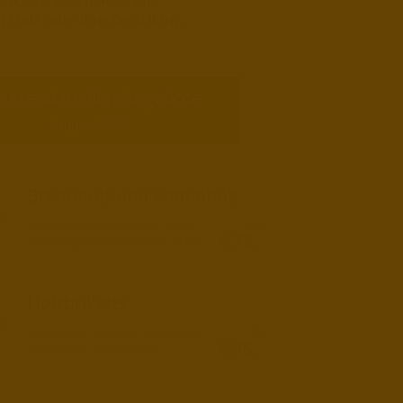
riketts, Holzpellets und
t Holz oder Ihre Bestellung.
sere aktuellen Angebote
August 2026
Brennholz und Kaminholz
ab
Holz aus Buche, Birke oder Eiche
€ 73,-
Scheitlängen 25 cm oder 30-33 cm
Holzbriketts
ab
Holzbriketts mit langer Brenndauer
€ 98,-
und geringer Aschemenge