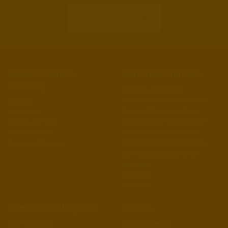
Beratung
anfragen
Brennholzservice
Kaminholz-Produkte
Nürnberg
Brennholz und Kaminholz
Kaminholz Birke trocken 30-33 cm
Startseite
Kaminholz Birke trocken 25 cm
Lieferservice
Kaminholz Buche trocken 30-33 cm
Produkte und Preise
Kaminholz Buche trocken 25 cm
Brennholz-Partner
Kaminholz Eiche trocken 30-33 cm
Kontakt und Bestellung
Kaminholz Eiche trocken 25 cm
Holzbriketts
Holzpellets
Anzündholz
Kaminholz-Liefergebiet
Kontakt
Unser Liefergebiet
Brennholzservice