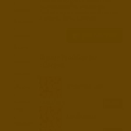
Kaminholz, Holzpellets, Briketts und
Anzündholz günstig und in bester
Nürnberg
Qualität bequem zu Ihnen in die Region
–
Nürnberg / Fürth / Erlangen
Südoststadt
Jetzt bestellen
Nürnberg
–
Südstadt
Unsere Produkte für
Nürnberg
Erlangen
–
Weststadt
Brennholz und
Erlangen
Kaminholz
Forchheim
ab 73 €
Fürth
Holzbriketts
Schwabach