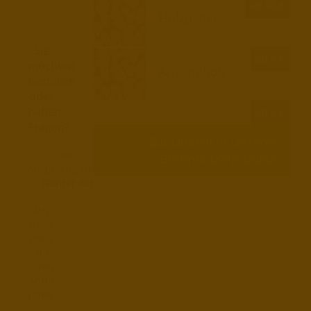
ab 98 €
Holzpellets
Sie
ab 5 €
möchten
Anzündholz
bestellen
oder
haben
ab 6 €
Fragen?
Zur Übersicht unserer
Ihr
Brennholz-Produkte
Ansprechpartner
Gunter Ast
Ich
freue
mich
auf
Ihren
Anruf
unter