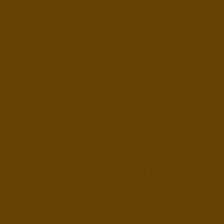
Kaufen sie Ihr Brennholz und Kaminholz
Region
günstig beim Brennholzservice Nürnberg
Nürnberg
und lassen Sie es sich bequem zum
und
Wunschtermin vor die Haustür nach
Umgebung
Erlangen liefern.
Die Preise für die Kaminholz-Lieferung
Nürnberg
nach Erlangen erfragen Sie bitte bei der
–
telefonischen Bestellung. Wir versuchen
Außenstadt
bei jeder Bestellung abhängig von Größe
Süd
und Art der Bestellung den für Sie
günstigsten Preis für die Lieferung nach
Nürnberg
Erlangen zu ermitteln, indem wir z.B.
– Mitte
mehrere Kunden in Erlangen am gleichen
Tag beliefern.
Nürnberg
–
Unser Service für
Nordstadt
Erlangen
Nürnberg
–
Wir liefern Ihnen Brennholz und
Oststadt