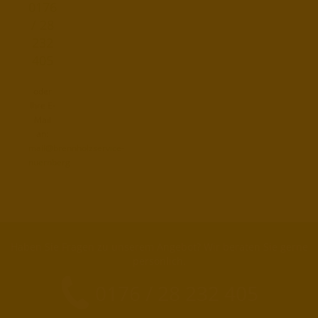
0176
/ 28
232
405
oder
Ihre E-
Mail
an:
mail@brennholzservice-
nuernberg
Haben Sie Fragen zu unserem Angebot? Wir beraten Sie gerne
persönlich.
0176 / 28 232 405