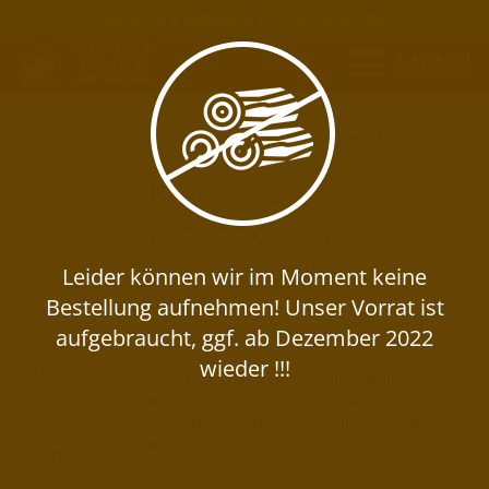
Beratung & Bestellung:
0176 / 28 232 405
MENU
Startseite
»
Lieferservice
»
Unser Liefergebiet
»
Erlangen
Brennholz und
Kaminholz für
Erlangen günstig
Lieferservice
Menü
kaufen
Über
uns
Die Stadt Erlangen liegt nicht weit von
Nürnberg und gehört selbstverständlich
zum Liefergebiet vom Brennholzservice
Unser
Nürnberg
Liefergebiet